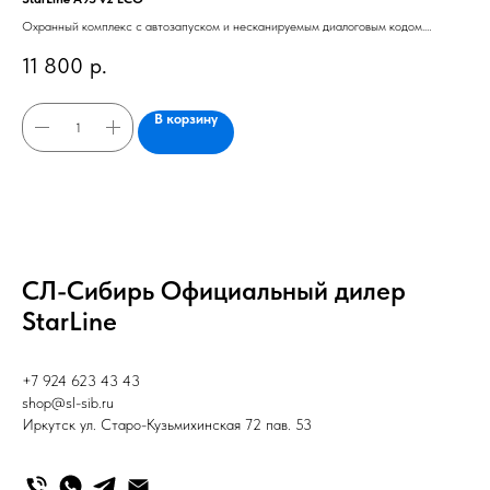
Охранный комплекс с автозапуском и несканируемым диалоговым кодом.
Охр
Ударопрочный брелок управления с дальностью оповещения до 2000 м.
вст
11 800
р.
2
дал
В корзину
СЛ-Сибирь Официальный дилер
StarLine
+7 924 623 43 43
shop@sl-sib.ru
Иркутск ул. Старо-Кузьмихинская 72 пав. 53