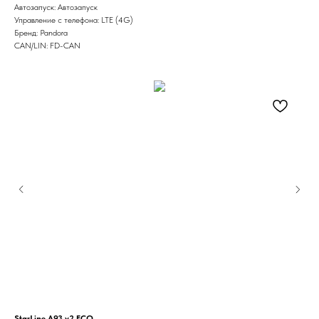
Автозапуск: Автозапуск
Управление с телефона: LTE (4G)
Бренд: Pandora
CAN/LIN: FD-CAN
StarLine A93 v2 ECO
Sta