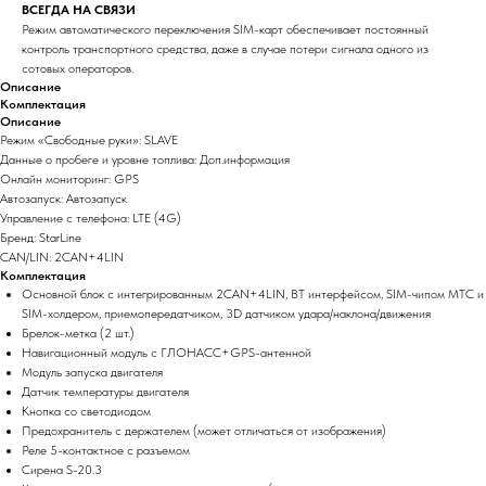
ВСЕГДА НА СВЯЗИ
Режим автоматического переключения SIM-карт обеспечивает постоянный
контроль транспортного средства, даже в случае потери сигнала одного из
сотовых операторов.
Описание
Комплектация
Описание
Режим «Свободные руки»: SLAVE
Данные о пробеге и уровне топлива: Доп.информация
Онлайн мониторинг: GPS
Автозапуск: Автозапуск
Управление с телефона: LTE (4G)
Бренд: StarLine
CAN/LIN: 2CAN+4LIN
Комплектация
Основной блок с интегрированным 2CAN+4LIN, BT интерфейсом, SIM-чипом МТС и
SIM-холдером, приемопередатчиком, 3D датчиком удара/наклона/движения
Брелок-метка (2 шт.)
Навигационный модуль с ГЛОНАСС+GPS-антенной
Модуль запуска двигателя
Датчик температуры двигателя
Кнопка со светодиодом
Предохранитель с держателем (может отличаться от изображения)
Реле 5-контактное с разъемом
Сирена S-20.3