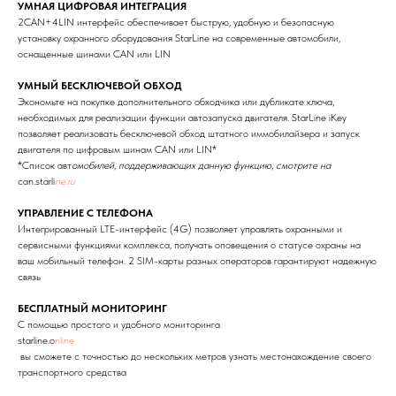
УМНАЯ ЦИФРОВАЯ ИНТЕГРАЦИЯ
2CAN+4LIN интерфейс обеспечивает быструю, удобную и безопасную
установку охранного оборудования StarLine на современные автомобили,
оснащенные шинами CAN или LIN
УМНЫЙ БЕСКЛЮЧЕВОЙ ОБХОД
Экономьте на покупке дополнительного обходчика или дубликате ключа,
необходимых для реализации функции автозапуска двигателя. StarLine iKey
позволяет реализовать бесключевой обход штатного иммобилайзера и запуск
двигателя по цифровым шинам CAN или LIN*
*Список авт
омобилей, поддерживающих данную функцию, смотрите на
can.starli
ne.ru
УПРАВЛЕНИЕ С ТЕЛЕФОНА
Интегрированный LTE-интерфейс (4G) позволяет управлять охранными и
сервисными функциями комплекса, получать оповещения о статусе охраны на
ваш мобильный телефон. 2 SIM-карты разных операторов гарантируют надежную
связь
БЕСПЛАТНЫЙ МОНИТОРИНГ
С помощью простого и удобного мониторинга
starline.o
nline
вы сможете с точностью до нескольких метров узнать местонахождение своего
транспортного средства