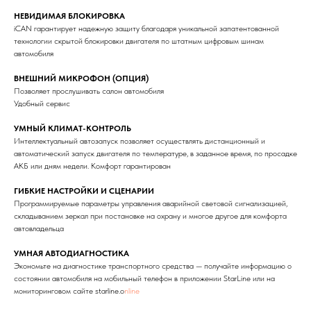
НЕВИДИМАЯ БЛОКИРОВКА
iCAN гарантирует надежную защиту благодаря уникальной запатентованной
технологии скрытой блокировки двигателя по штатным цифровым шинам
автомобиля
ВНЕШНИЙ МИКРОФОН (ОПЦИЯ)
Позволяет прослушивать салон автомобиля
Удобный сервис
УМНЫЙ КЛИМАТ-КОНТРОЛЬ
Интеллектуальный автозапуск позволяет осуществлять дистанционный и
автоматический запуск двигателя по температуре, в заданное время, по просадке
АКБ или дням недели. Комфорт гарантирован
ГИБКИЕ НАСТРОЙКИ И СЦЕНАРИИ
Программируемые параметры управления аварийной световой сигнализацией,
складыванием зеркал при постановке на охрану и многое другое для комфорта
автовладельца
УМНАЯ АВТОДИАГНОСТИКА
Экономьте на диагностике транспортного средства — получайте информацию о
состоянии автомобиля на мобильный телефон в приложении StarLine или на
мониторинговом сайте starline.o
nline