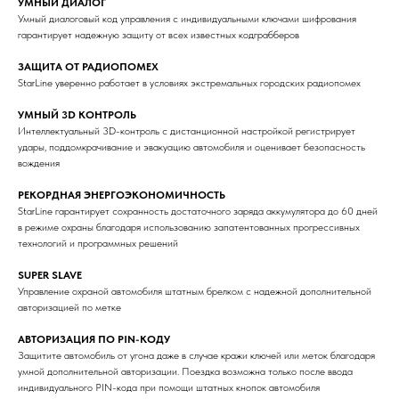
УМНЫЙ ДИАЛОГ
Умный диалоговый код управления c индивидуальными ключами шифрования
гарантирует надежную защиту от всех известных кодграбберов
ЗАЩИТА ОТ РАДИОПОМЕХ
StarLine уверенно работает в условиях экстремальных городских радиопомех
УМНЫЙ 3D КОНТРОЛЬ
Интеллектуальный 3D-контроль с дистанционной настройкой регистрирует
удары, поддомкрачивание и эвакуацию автомобиля и оценивает безопасность
вождения
РЕКОРДНАЯ ЭНЕРГОЭКОНОМИЧНОСТЬ
StarLine гарантирует сохранность достаточного заряда аккумулятора до 60 дней
в режиме охраны благодаря использованию запатентованных прогрессивных
технологий и программных решений
SUPER SLAVE
Управление охраной автомобиля штатным брелком с надежной дополнительной
авторизацией по метке
АВТОРИЗАЦИЯ ПО PIN-КОДУ
Защитите автомобиль от угона даже в случае кражи ключей или меток благодаря
умной дополнительной авторизации. Поездка возможна только после ввода
индивидуального PIN-кода при помощи штатных кнопок автомобиля