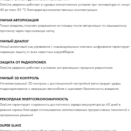
StarLine уверенно работает в суровых климатических условиях при температуре от минус
40 до плюс 85 °С благодаря высококачественным комплектующим
УМНАЯ АВТОРИЗАЦИЯ
Только владелец получает разрешение на поездку после авторизации по защищенному
протоколу через персональную метку.
УМНЫЙ ДИАЛОГ
Умный диалоговый код управления c индивидуальными ключами шифрования гарантирует
надежную защиту от всех известных кодграбберов
ЗАЩИТА ОТ РАДИОПОМЕХ
StarLine уверенно работает в условиях экстремальных городских радиопомех
УМНЫЙ 3D КОНТРОЛЬ
Интеллектуальный 3D-контроль с дистанционной настройкой регистрирует удары,
поддомкрачивание и эвакуацию автомобиля и оценивает безопасность вождения
РЕКОРДНАЯ ЭНЕРГОЭКОНОМИЧНОСТЬ
StarLine гарантирует сохранность достаточного заряда аккумулятора до 60 дней в
режиме охраны благодаря использованию запатентованных прогрессивных технологий и
программных решений
SUPER SLAVE
Управление охраной автомобиля штатным брелком с надежной дополнительной