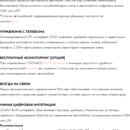
реализации функции автозапуска двигателя. StarLine iKey позволяет реализовать
бесключевой обход штатного иммобилайзера и запуск двигателя по цифровым шинам
CAN или LIN*
*Список
автомобилей, поддерживающих данную функцию, смотрите на
can.sta
rline.ru
УПРАВЛЕНИЕ С ТЕЛЕФОНА
Интегрированный LTE-интерфейс (4G) позволяет управлять охранными и сервисными
функциями комплекса, получать оповещения о статусе охраны на ваш мобильный
телефон. 2 SIM-карты разных операторов гарантируют надежную связь
БЕСПЛАТНЫЙ МОНИТОРИНГ (ОПЦИЯ)
При подключении ГЛОНАСС
+GPS антенны
с помощью простого и удобного
мониторинга starl
ine.online
вы сможете с точностью до нескольких метров узнать
местонахождение своего автомобиля
ВСЕГДА НА СВЯЗИ
Режим автоматического переключения SIM-карт обеспечивает постоянный контроль
транспортного средства, даже в случае потери сигнала одного из сотовых операторов.
УМНАЯ ЦИФРОВАЯ ИНТЕГРАЦИЯ
2CAN+4LIN интерфейс обеспечивает быструю, удобную и безопасную установку
охранного оборудования StarLine на современные автомобили, оснащенные шинами CAN
или LIN
Комплектация