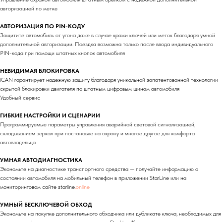
авторизацией по метке
АВТОРИЗАЦИЯ ПО PIN-КОДУ
Защитите автомобиль от угона даже в случае кражи ключей или меток благодаря умной
дополнительной авторизации. Поездка возможна только после ввода индивидуального
PIN-кода при помощи штатных кнопок автомобиля
НЕВИДИМАЯ БЛОКИРОВКА
iCAN гарантирует надежную защиту благодаря уникальной запатентованной технологии
скрытой блокировки двигателя по штатным цифровым шинам автомобиля
Удобный сервис
ГИБКИЕ НАСТРОЙКИ И СЦЕНАРИИ
Программируемые параметры управления аварийной световой сигнализацией,
складыванием зеркал при постановке на охрану и многое другое для комфорта
автовладельца
УМНАЯ АВТОДИАГНОСТИКА
Экономьте на диагностике транспортного средства — получайте информацию о
состоянии автомобиля на мобильный телефон в приложении StarLine или на
мониторинговом сайте starline
.online
УМНЫЙ БЕСКЛЮЧЕВОЙ ОБХОД
Экономьте на покупке дополнительного обходчика или дубликате ключа, необходимых для