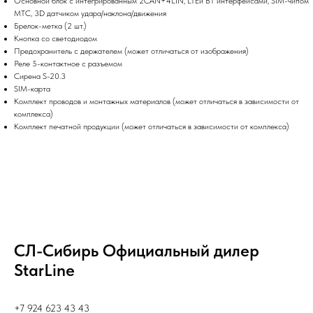
Основной блок с интегрированным 2CAN+4LIN, LTEи BT интерфейсами, SIM-чипом
МТС, 3D датчиком удара/наклона/движения
Брелок-метка (2 шт.)
Кнопка со светодиодом
Предохранитель с держателем (может отличаться от изображения)
Реле 5-контактное с разъемом
Сирена S-20.3
SIM-карта
Комплект проводов и монтажных материалов (может отличаться в зависимости от
комплекса)
Комплект печатной продукции (может отличаться в зависимости от комплекса)
СЛ-Сибирь Официальный дилер
StarLine
+7 924 623 43 43