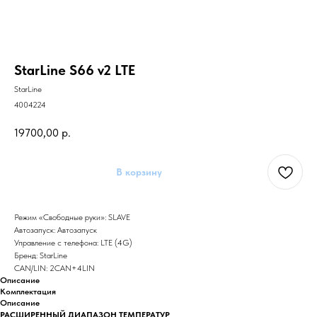
StarLine S66 v2 LTE
StarLine
4004224
19700,00
р.
В корзину
Режим «Свободные руки»: SLAVE
Автозапуск: Автозапуск
Управление с телефона: LTE (4G)
Бренд: StarLine
CAN/LIN: 2CAN+4LIN
Описание
Комплектация
Описание
РАСШИРЕННЫЙ ДИАПАЗОН ТЕМПЕРАТУР