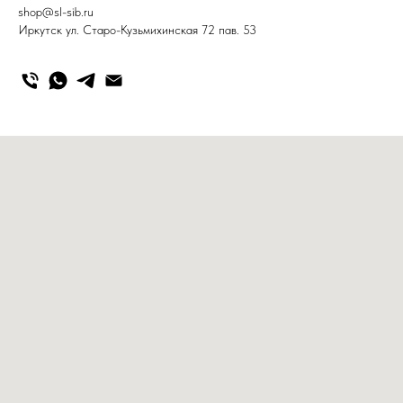
shop@sl-sib.ru
Иркутск ул. Старо-Кузьмихинская 72 пав. 53