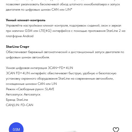
позволяет реализовать бесключевой обход штатного иммобилайзера и запуск
двигателя по цифровым шинам CAN или LIN*
Умный климат-контроль
Управляйте настройками климат-контроля, подогревом сидений, окон и зеркал
при наличии GSM или LTE(4G) интерфейса с помощью приложения StarLine 2 на
платформе Android
StarLine Старт
Обеспечивает бережный автоматический и дистанционный запуск двигателя по
цифровым шинам автомобиля.
Умная цифровая интеграция 3CAN+FD+4LIN
3CAN FD+4LIN интерфейс обеспечивает быструю, удобную и безопасную
установку охранного оборудования StarLine на современные автомобили,
оснащенные шинами CAN или LIN
Режим «Свободные руки»: SLAVE
Автозапуск: Автозапуск
Бренд: StarLine
CAN/LIN: FD-CAN
GSM