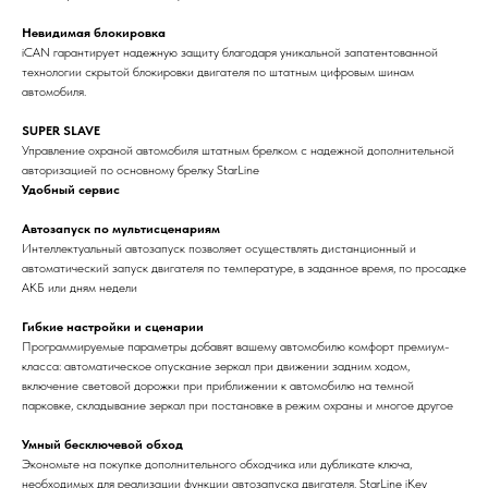
Невидимая блокировка
iCAN гарантирует надежную защиту благодаря уникальной запатентованной
технологии скрытой блокировки двигателя по штатным цифровым шинам
автомобиля.
SUPER SLAVE
Управление охраной автомобиля штатным брелком с надежной дополнительной
авторизацией по основному брелку StarLine
Удобный сервис
Автозапуск по мультисценариям
Интеллектуальный автозапуск позволяет осуществлять дистанционный и
автоматический запуск двигателя по температуре, в заданное время, по просадке
АКБ или дням недели
Гибкие настройки и сценарии
Программируемые параметры добавят вашему автомобилю комфорт премиум-
класса: автоматическое опускание зеркал при движении задним ходом,
включение световой дорожки при приближении к автомобилю на темной
парковке, складывание зеркал при постановке в режим охраны и многое другое
Умный бесключевой обход
Экономьте на покупке дополнительного обходчика или дубликате ключа,
необходимых для реализации функции автозапуска двигателя. StarLine iKey