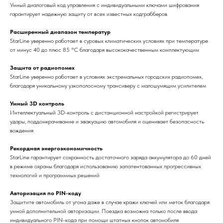
Умный диалоговый код управления c индивидуальными ключами шифрования
гарантирует надежную защиту от всех известных кодграбберов
Расширенный диапазон температур
StarLine уверенно работает в суровых климатических условиях при температуре
от минус 40 до плюс 85 °С благодаря высококачественным комплектующим
Защита от радиопомех
StarLine уверенно работает в условиях экстремальных городских радиопомех,
благодаря уникальному узкополосному трансиверу с малошумящим усилителем
Умный 3D контроль
Интеллектуальный 3D-контроль с дистанционной настройкой регистрирует
удары, поддомкрачивание и эвакуацию автомобиля и оценивает безопасность
вождения
Рекордная энергоэкономичность
StarLine гарантирует сохранность достаточного заряда аккумулятора до 60 дней
в режиме охраны благодаря использованию запатентованных прогрессивных
технологий и программных решений
Авторизация по PIN-коду
Защитите автомобиль от угона даже в случае кражи ключей или меток благодаря
умной дополнительной авторизации. Поездка возможна только после ввода
индивидуального PIN-кода при помощи штатных кнопок автомобиля