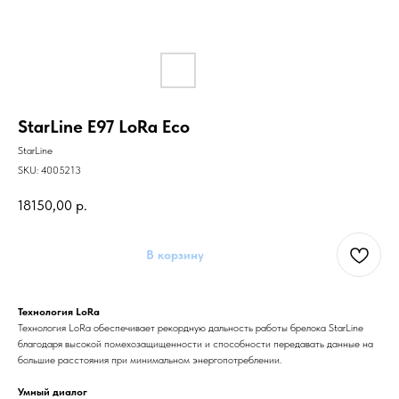
StarLine E97 LoRa Eco
StarLine
SKU:
4005213
18150,00
р.
В корзину
Технология LoRa
Технология LoRa обеспечивает рекордную дальность работы брелока StarLine
благодаря высокой помехозащищенности и способности передавать данные на
большие расстояния при минимальном энергопотреблении.
Умный диалог