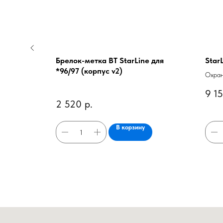
Брелок-метка BT StarLine для
Star
*96/97 (корпус v2)
ием со
Охран
логовый код
диало
9 1
управ
2 520
р.
2000 
В корзину