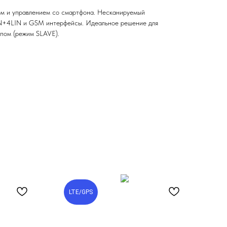
ом и управлением со смартфона. Несканируемый
N+4LIN и GSM интерфейсы. Идеальное решение для
пом (режим SLAVE).
LTE/GPS
G