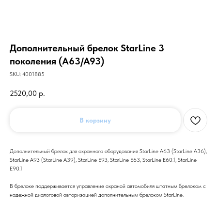
Дополнительный брелок StarLine 3
поколения (A63/A93)
SKU:
4001885
2520,00
р.
В корзину
Дополнительный брелок для охранного оборудования StarLine A63 (StarLine A36),
StarLine A93 (StarLine A39), StarLine E93, StarLine E63, StarLine E60.1, StarLine
E90.1
В брелоке поддерживается управление охраной автомобиля штатным брелоком с
надежной диалоговой авторизацией дополнительным брелоком StarLine.